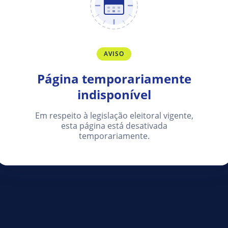
AVISO
Página temporariamente
indisponível
Em respeito à legislação eleitoral vigente,
esta página está desativada
temporariamente.