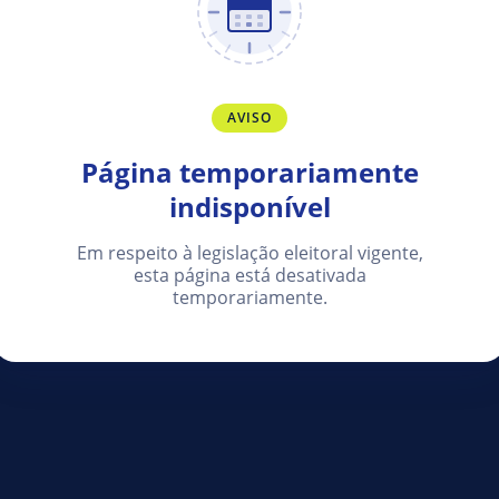
AVISO
Página temporariamente
indisponível
Em respeito à legislação eleitoral vigente,
esta página está desativada
temporariamente.