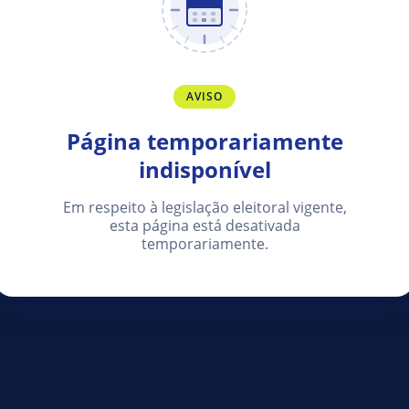
AVISO
Página temporariamente
indisponível
Em respeito à legislação eleitoral vigente,
esta página está desativada
temporariamente.