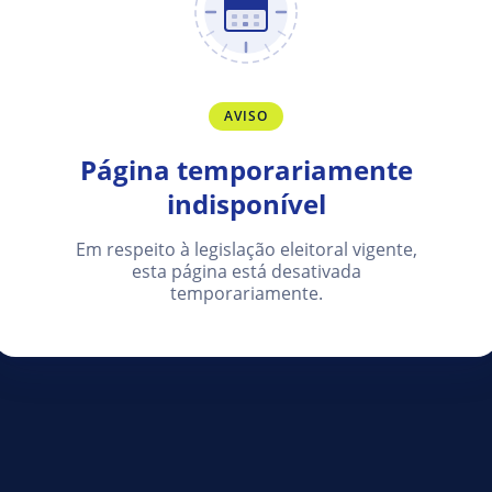
AVISO
Página temporariamente
indisponível
Em respeito à legislação eleitoral vigente,
esta página está desativada
temporariamente.