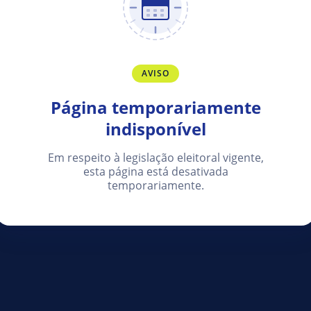
AVISO
Página temporariamente
indisponível
Em respeito à legislação eleitoral vigente,
esta página está desativada
temporariamente.