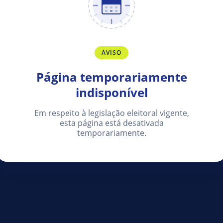
AVISO
Página temporariamente
indisponível
Em respeito à legislação eleitoral vigente,
esta página está desativada
temporariamente.