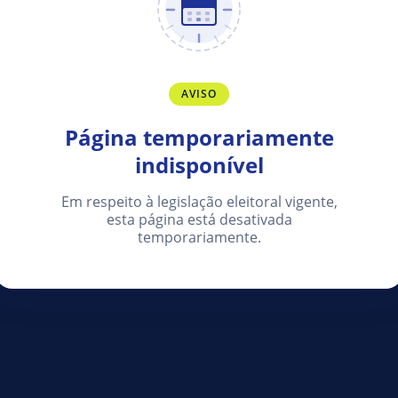
AVISO
Página temporariamente
indisponível
Em respeito à legislação eleitoral vigente,
esta página está desativada
temporariamente.