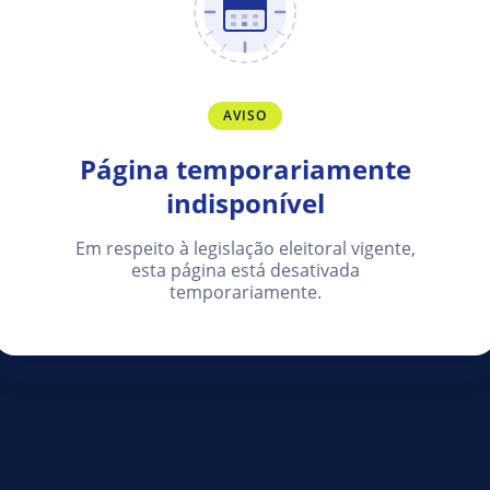
AVISO
Página temporariamente
indisponível
Em respeito à legislação eleitoral vigente,
esta página está desativada
temporariamente.