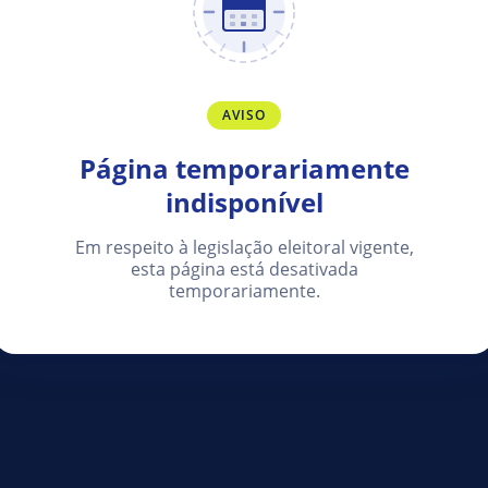
AVISO
Página temporariamente
indisponível
Em respeito à legislação eleitoral vigente,
esta página está desativada
temporariamente.