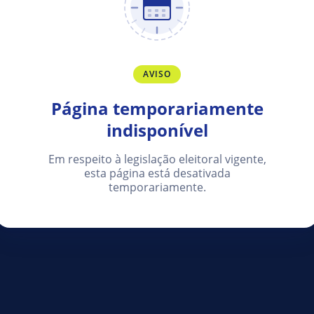
AVISO
Página temporariamente
indisponível
Em respeito à legislação eleitoral vigente,
esta página está desativada
temporariamente.