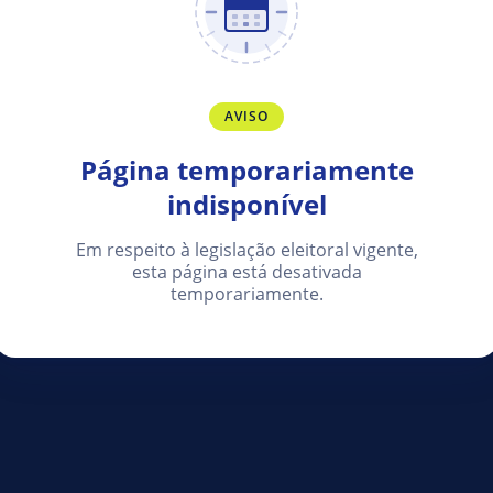
AVISO
Página temporariamente
indisponível
Em respeito à legislação eleitoral vigente,
esta página está desativada
temporariamente.