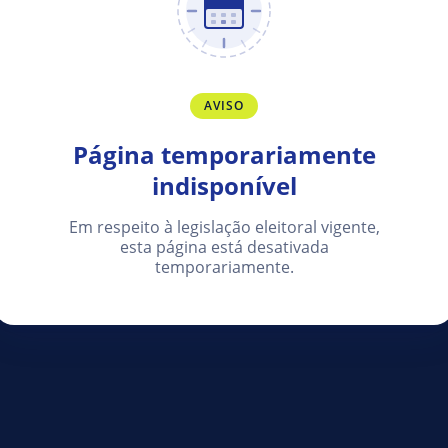
AVISO
Página temporariamente
indisponível
Em respeito à legislação eleitoral vigente,
esta página está desativada
temporariamente.