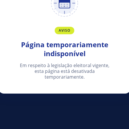
AVISO
Página temporariamente
indisponível
Em respeito à legislação eleitoral vigente,
esta página está desativada
temporariamente.