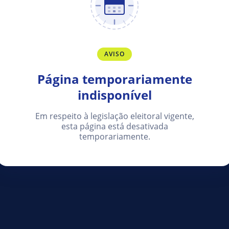
AVISO
Página temporariamente
indisponível
Em respeito à legislação eleitoral vigente,
esta página está desativada
temporariamente.