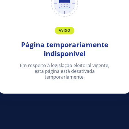
AVISO
Página temporariamente
indisponível
Em respeito à legislação eleitoral vigente,
esta página está desativada
temporariamente.