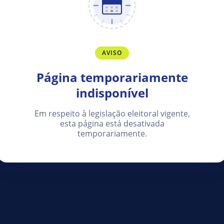
AVISO
Página temporariamente
indisponível
Em respeito à legislação eleitoral vigente,
esta página está desativada
temporariamente.