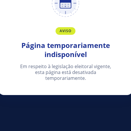
AVISO
Página temporariamente
indisponível
Em respeito à legislação eleitoral vigente,
esta página está desativada
temporariamente.