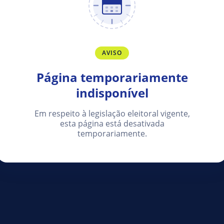
AVISO
Página temporariamente
indisponível
Em respeito à legislação eleitoral vigente,
esta página está desativada
temporariamente.