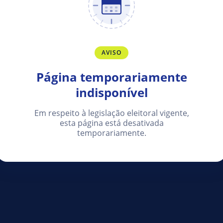
AVISO
Página temporariamente
indisponível
Em respeito à legislação eleitoral vigente,
esta página está desativada
temporariamente.