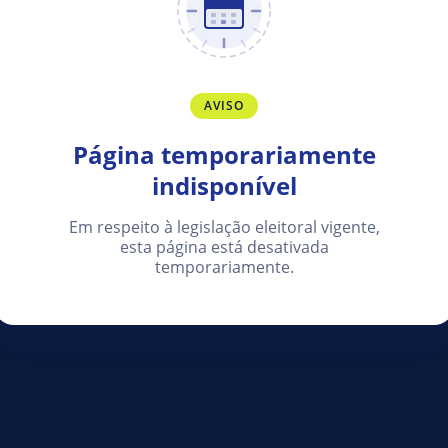
AVISO
Página temporariamente
indisponível
Em respeito à legislação eleitoral vigente,
esta página está desativada
temporariamente.