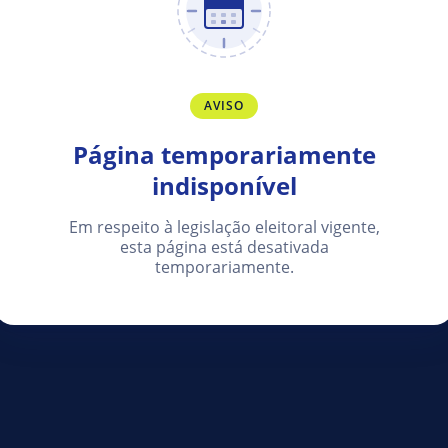
AVISO
Página temporariamente
indisponível
Em respeito à legislação eleitoral vigente,
esta página está desativada
temporariamente.