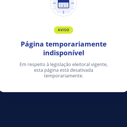
AVISO
Página temporariamente
indisponível
Em respeito à legislação eleitoral vigente,
esta página está desativada
temporariamente.