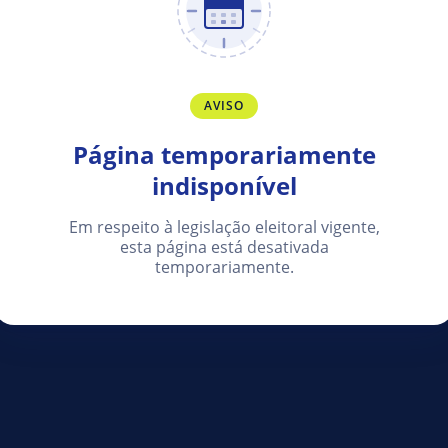
AVISO
Página temporariamente
indisponível
Em respeito à legislação eleitoral vigente,
esta página está desativada
temporariamente.