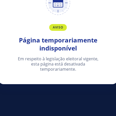
AVISO
Página temporariamente
indisponível
Em respeito à legislação eleitoral vigente,
esta página está desativada
temporariamente.