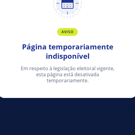
AVISO
Página temporariamente
indisponível
Em respeito à legislação eleitoral vigente,
esta página está desativada
temporariamente.