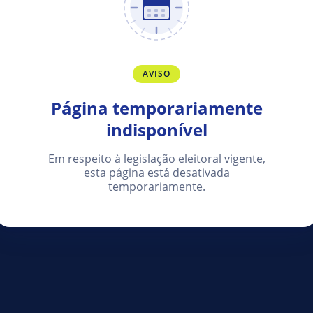
AVISO
Página temporariamente
indisponível
Em respeito à legislação eleitoral vigente,
esta página está desativada
temporariamente.