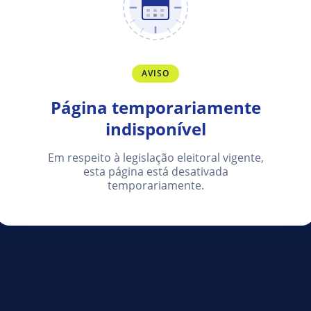
AVISO
Página temporariamente
indisponível
Em respeito à legislação eleitoral vigente,
esta página está desativada
temporariamente.