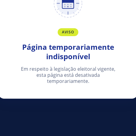
AVISO
Página temporariamente
indisponível
Em respeito à legislação eleitoral vigente,
esta página está desativada
temporariamente.