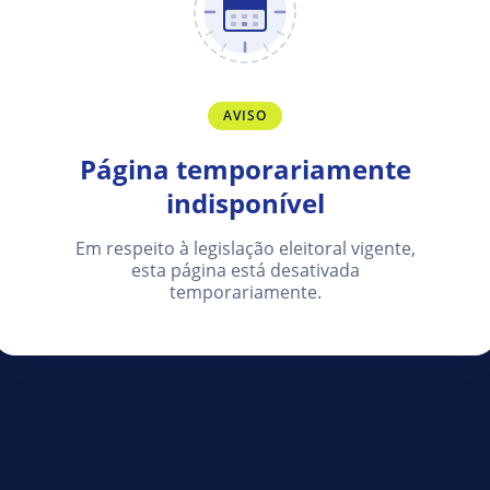
AVISO
Página temporariamente
indisponível
Em respeito à legislação eleitoral vigente,
esta página está desativada
temporariamente.