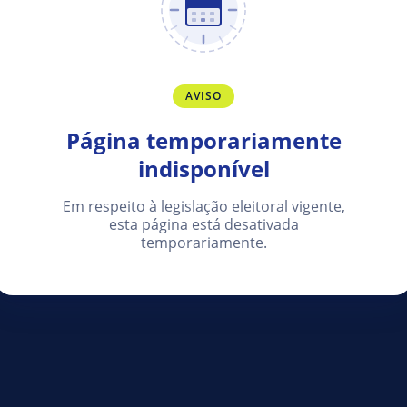
AVISO
Página temporariamente
indisponível
Em respeito à legislação eleitoral vigente,
esta página está desativada
temporariamente.