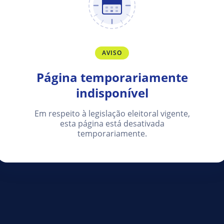
AVISO
Página temporariamente
indisponível
Em respeito à legislação eleitoral vigente,
esta página está desativada
temporariamente.