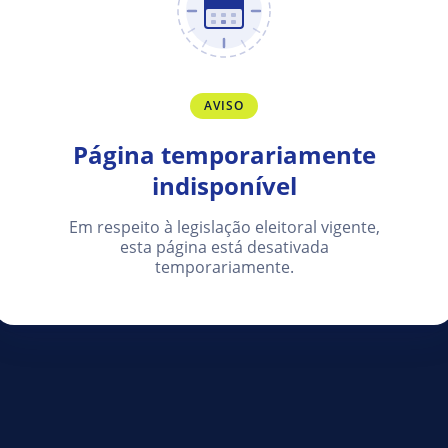
AVISO
Página temporariamente
indisponível
Em respeito à legislação eleitoral vigente,
esta página está desativada
temporariamente.