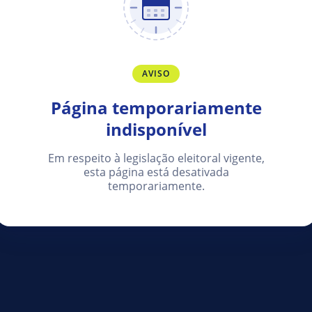
AVISO
Página temporariamente
indisponível
Em respeito à legislação eleitoral vigente,
esta página está desativada
temporariamente.