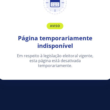
AVISO
Página temporariamente
indisponível
Em respeito à legislação eleitoral vigente,
esta página está desativada
temporariamente.