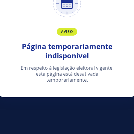
AVISO
Página temporariamente
indisponível
Em respeito à legislação eleitoral vigente,
esta página está desativada
temporariamente.