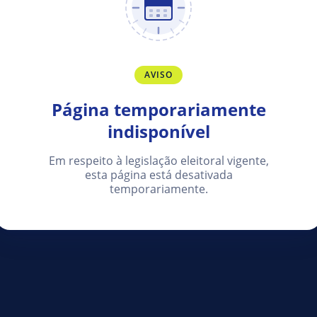
AVISO
Página temporariamente
indisponível
Em respeito à legislação eleitoral vigente,
esta página está desativada
temporariamente.