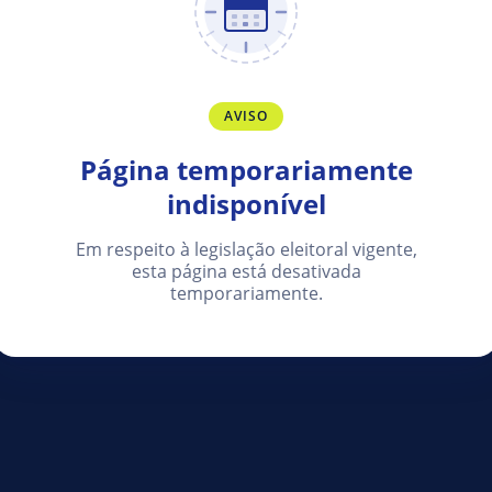
AVISO
Página temporariamente
indisponível
Em respeito à legislação eleitoral vigente,
esta página está desativada
temporariamente.