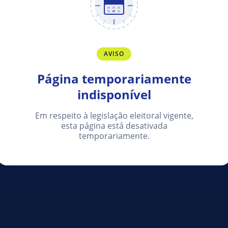
AVISO
Página temporariamente
indisponível
Em respeito à legislação eleitoral vigente,
esta página está desativada
temporariamente.