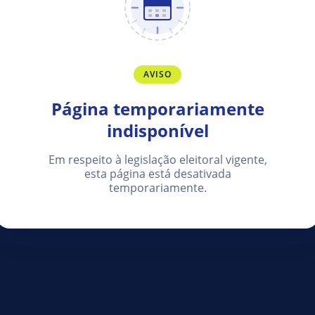
AVISO
Página temporariamente
indisponível
Em respeito à legislação eleitoral vigente,
esta página está desativada
temporariamente.