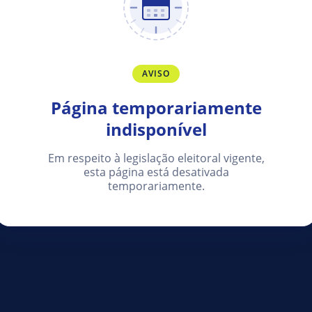
AVISO
Página temporariamente
indisponível
Em respeito à legislação eleitoral vigente,
esta página está desativada
temporariamente.