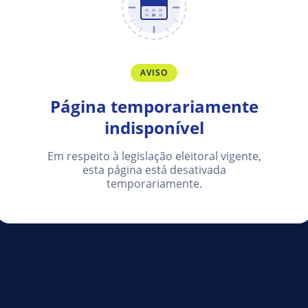
AVISO
Página temporariamente
indisponível
Em respeito à legislação eleitoral vigente,
esta página está desativada
temporariamente.