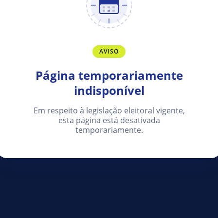
AVISO
Página temporariamente
indisponível
Em respeito à legislação eleitoral vigente,
esta página está desativada
temporariamente.