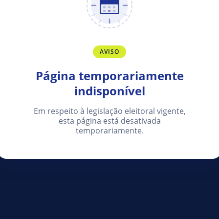
AVISO
Página temporariamente
indisponível
Em respeito à legislação eleitoral vigente,
esta página está desativada
temporariamente.