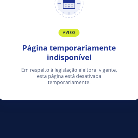
AVISO
Página temporariamente
indisponível
Em respeito à legislação eleitoral vigente,
esta página está desativada
temporariamente.