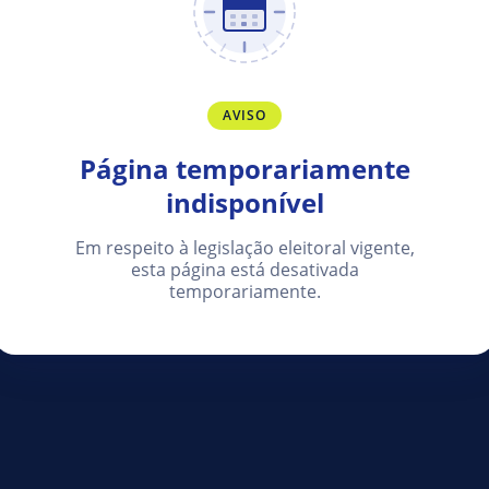
AVISO
Página temporariamente
indisponível
Em respeito à legislação eleitoral vigente,
esta página está desativada
temporariamente.