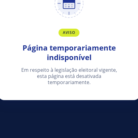
AVISO
Página temporariamente
indisponível
Em respeito à legislação eleitoral vigente,
esta página está desativada
temporariamente.